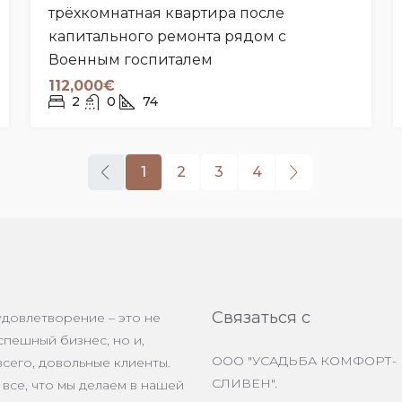
трёхкомнатная квартира после
капитального ремонта рядом с
Военным госпиталем
112,000€
2
0
74
1
2
3
4
Связаться с
удовлетворение – это не
спешный бизнес, но и,
ООО "УСАДЬБА КОМФОРТ-
сего, довольные клиенты.
СЛИВЕН".
все, что мы делаем в нашей