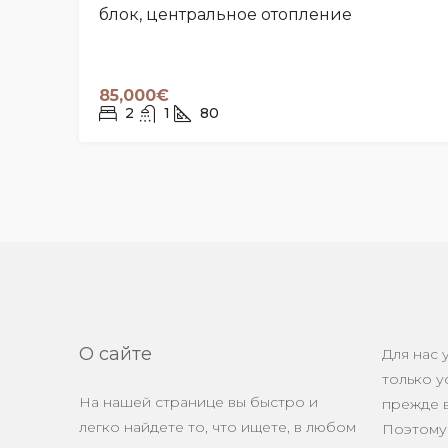
блок, центральное отопление
85,000€
2
1
80
О сайте
Для нас 
только у
На нашей странице вы быстро и
прежде в
легко найдете то, что ищете, в любом
Поэтому 