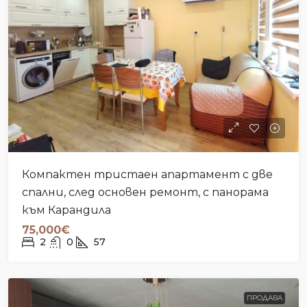
Компактен тристаен апартамент с две
спални, след основен ремонт, с панорама
към Карандила
75,000€
2
0
57
ПРОДАВА