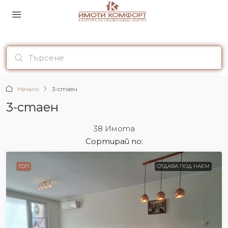
Начало
3-стаен
3-стаен
38 Имотa
Сортирай по:
ТОП
ОТДАВА ПОД НАЕМ