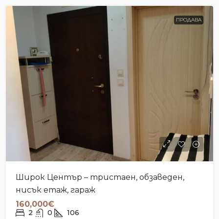
ПРОДАВА
Широк Център – тристаен, обзаведен,
нисък етаж, гараж
160,000€
2
0
106