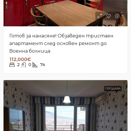
Готов за нанасяне! Обзаведен тристаен
апартамент след основен ремонт до
Военна болница
112,000€
2
0
74
ПРОДАВА