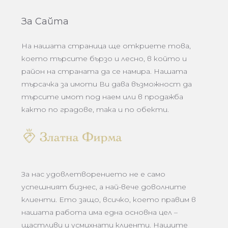
За Сайта
На нашата страница ще откриете това,
което търсите бързо и лесно, в който и
район на страната да се намира. Нашата
търсачка за имоти Ви дава възможност да
търсите имот под наем или в продажба
както по градове, така и по обекти.
За нас удовлетворението не е само
успешният бизнес, а най-вече доволните
клиенти. Ето защо, всичко, което правим в
нашата работа има една основна цел –
щастливи и усмихнати клиенти. Нашите