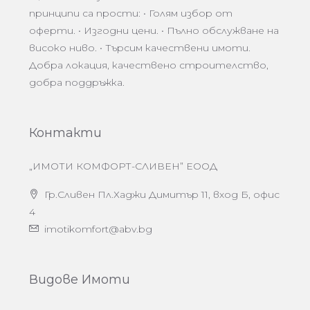
принципи са прости: • Голям избор от
оферти. • Изгодни цени. • Пълно обслужване на
високо ниво. • Търсим качествени имоти.
Добра локация, качествено строителство,
добра поддръжка.
Контакти
„ИМОТИ КОМФОРТ-СЛИВЕН” ЕООД
Гр.Сливен Пл.Хаджи Димитър 11, вход Б, офис
4
imotikomfort@abv.bg
Видове Имоти