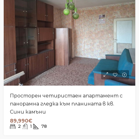
Просторен четиристаен апартамент с
панорамна гледка към планината в кв.
Сини камъни
89,990€
2
1
78