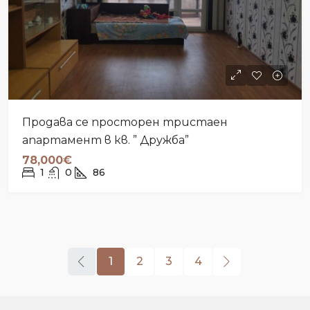
Продава се просторен тристаен
апартамент в кв. ” Дружба”
78,000€
1
0
86
1
2
3
4