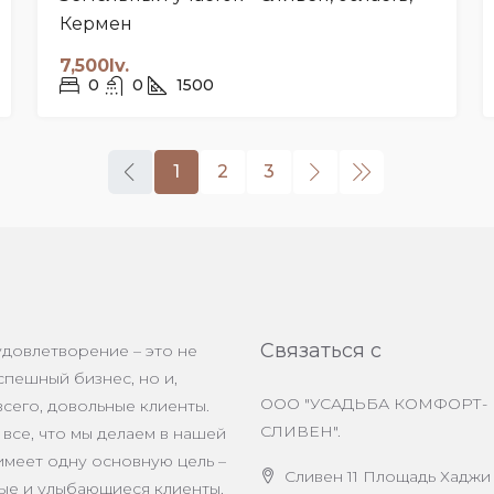
Кермен
7,500lv.
0
0
1500
1
2
3
Связаться с
удовлетворение – это не
спешный бизнес, но и,
ООО "УСАДЬБА КОМФОРТ-
сего, довольные клиенты.
СЛИВЕН".
все, что мы делаем в нашей
имеет одну основную цель –
Сливен 11 Площадь Хаджи
ые и улыбающиеся клиенты.