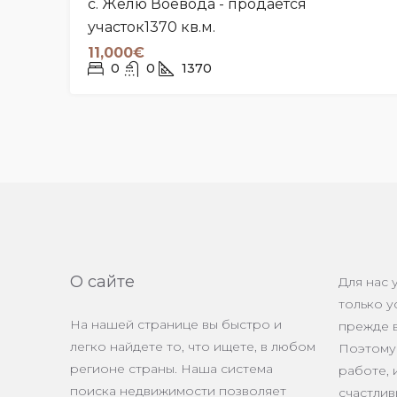
с. Желю Воевода - продается
участок1370 кв.м.
11,000€
0
0
1370
О сайте
Для нас 
только у
На нашей странице вы быстро и
прежде в
легко найдете то, что ищете, в любом
Поэтому 
регионе страны. Наша система
работе, 
поиска недвижимости позволяет
счастлив