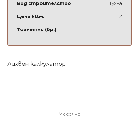
Вид строителство
Тухла
Цена кв.м.
2
Тоалетни (бр.)
1
Лихвен калкулатор
Месечно