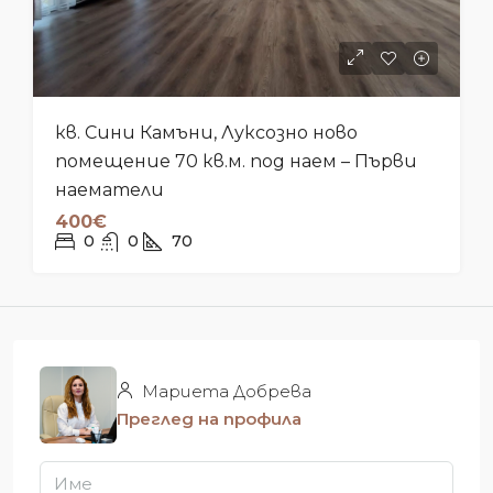
кв. Сини Камъни, Луксозно ново
помещение 70 кв.м. под наем – Първи
наематели
400€
0
0
70
Мариета Добрева
Преглед на профила