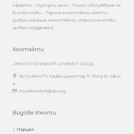
оферти. • Изгодни цени. • Пълно обслужване на
високо ниво. • Търсим качествени имоти.
Добра локация, качествено строителство,
добра поддръжка.
Контакти
„ИМОТИ КОМФОРТ-СЛИВЕН” ЕООД
Гр.Сливен Пл.Хаджи Димитър 11, вход Б, офис
4
imotikomfort@abv.bg
Видове Имоти
Парцел