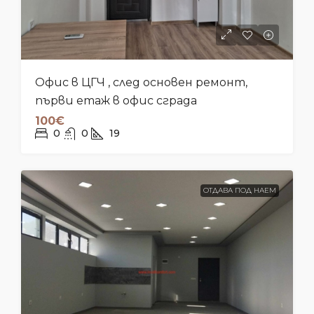
Офис в ЦГЧ , след основен ремонт,
първи етаж в офис сграда
100€
0
0
19
ОТДАВА ПОД НАЕМ