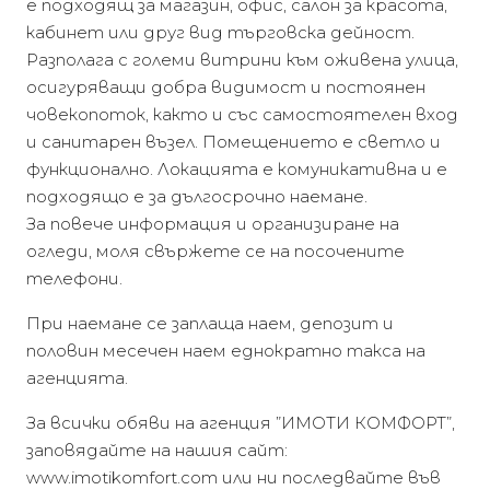
е подходящ за магазин, офис, салон за красота,
кабинет или друг вид търговска дейност.
Разполага с големи витрини към оживена улица,
осигуряващи добра видимост и постоянен
човекопоток, както и със самостоятелен вход
и санитарен възел. Помещението е светло и
функционално. Локацията е комуникативна и е
подходящо е за дългосрочно наемане.
За повече информация и организиране на
огледи, моля свържете се на посочените
телефони.
При наемане се заплаща наем, депозит и
половин месечен наем еднократно такса на
агенцията.
За всички обяви на агенция ”ИМОТИ КОМФОРТ”,
заповядайте на нашия сайт:
www.imotikomfort.com или ни последвайте във