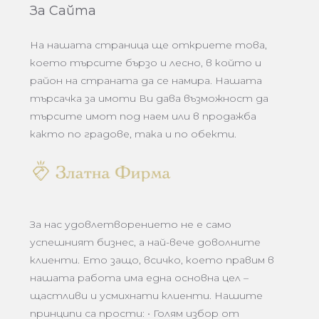
За Сайта
На нашата страница ще откриете това,
което търсите бързо и лесно, в който и
район на страната да се намира. Нашата
търсачка за имоти Ви дава възможност да
търсите имот под наем или в продажба
както по градове, така и по обекти.
За нас удовлетворението не е само
успешният бизнес, а най-вече доволните
клиенти. Ето защо, всичко, което правим в
нашата работа има една основна цел –
щастливи и усмихнати клиенти. Нашите
принципи са прости: • Голям избор от