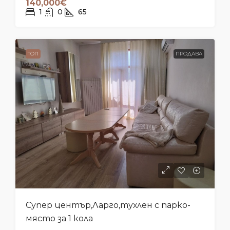
140,000€
1
0
65
ТОП
ПРОДАВА
Супер център,Ларго,тухлен с парко-
място за 1 кола