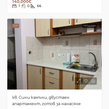
140,000€
1
0
66
ТОП
ПРОДАВА
кв. Сини камъни, двустаен
апартамент, готов за нанасяне