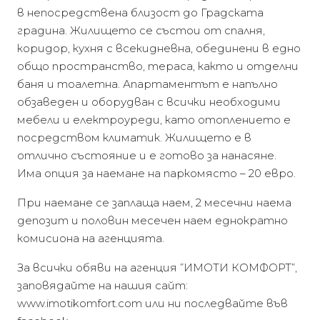
в непосредствена близост до Градската
градина. Жилището се състои от спалня,
коридор, кухня с всекидневна, обединени в едно
общо пространство, тераса, както и отделни
баня и тоалетна. Апартаментът е напълно
обзаведен и оборудван с всички необходими
мебели и електроуреди, като отоплението е
посредством климатик. Жилището е в
отлично състояние и е готово за нанасяне.
Има опция за наемане на паркомясто – 20 евро.
При наемане се заплаща наем, 2 месечни наема
депозит и половин месечен наем еднократно
комисиона на агенцията.
За всички обяви на агенция ”ИМОТИ КОМФОРТ”,
заповядайте на нашия сайт:
www.imotikomfort.com или ни последвайте във