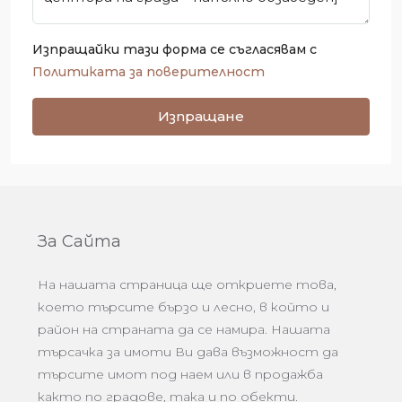
Изпращайки тази форма се съгласявам с
Политиката за поверителност
Изпращане
За Сайта
На нашата страница ще откриете това,
което търсите бързо и лесно, в който и
район на страната да се намира. Нашата
търсачка за имоти Ви дава възможност да
търсите имот под наем или в продажба
както по градове, така и по обекти.