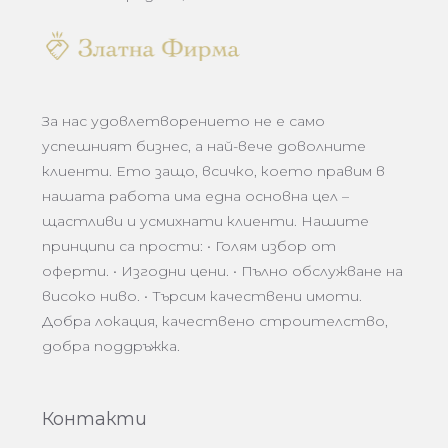
За нас удовлетворението не е само
успешният бизнес, а най-вече доволните
клиенти. Ето защо, всичко, което правим в
нашата работа има една основна цел –
щастливи и усмихнати клиенти. Нашите
принципи са прости: • Голям избор от
оферти. • Изгодни цени. • Пълно обслужване на
високо ниво. • Търсим качествени имоти.
Добра локация, качествено строителство,
добра поддръжка.
Контакти