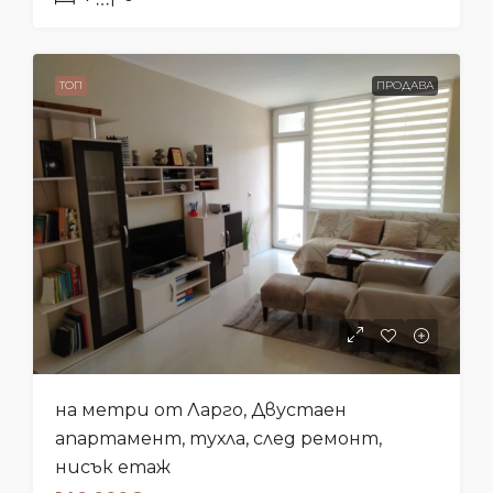
ТОП
ПРОДАВА
на метри от Ларго, Двустаен
апартамент, тухла, след ремонт,
нисък етаж