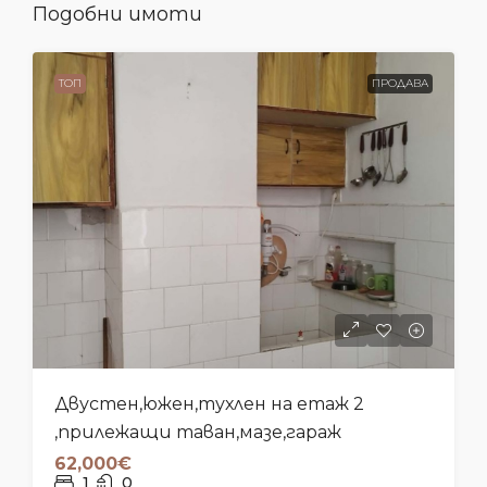
Подобни имоти
ТОП
ПРОДАВА
Двустен,южен,тухлен на етаж 2
,прилежащи таван,мазе,гараж
62,000€
1
0