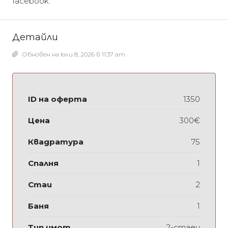
facebook.
Детайли
Обновен на юли 8, 2026 в 11:37 am
ID на оферта
1350
Цена
300€
Квадратура
75
Спалня
1
Стаи
2
Баня
1
Тип имот
2-стаен