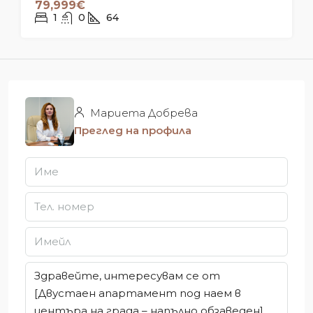
79,999€
1
0
64
Мариета Добрева
Преглед на профила