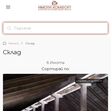
Начало
Склад
Склад
6 Имотa
Сортирай по:
ОТДАВА ПОД НАЕМ