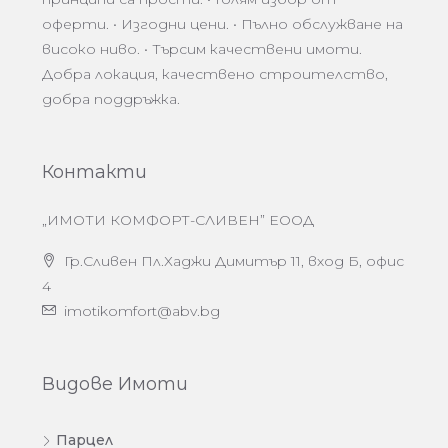
оферти. • Изгодни цени. • Пълно обслужване на
високо ниво. • Търсим качествени имоти.
Добра локация, качествено строителство,
добра поддръжка.
Контакти
„ИМОТИ КОМФОРТ-СЛИВЕН” ЕООД
Гр.Сливен Пл.Хаджи Димитър 11, вход Б, офис
4
imotikomfort@abv.bg
Видове Имоти
Парцел