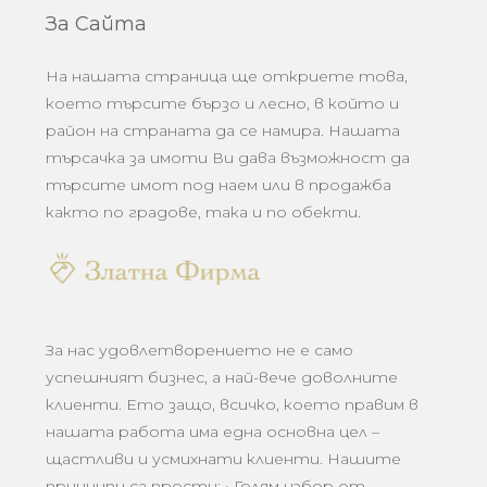
За Сайта
На нашата страница ще откриете това,
което търсите бързо и лесно, в който и
район на страната да се намира. Нашата
търсачка за имоти Ви дава възможност да
търсите имот под наем или в продажба
както по градове, така и по обекти.
За нас удовлетворението не е само
успешният бизнес, а най-вече доволните
клиенти. Ето защо, всичко, което правим в
нашата работа има една основна цел –
щастливи и усмихнати клиенти. Нашите
принципи са прости: • Голям избор от