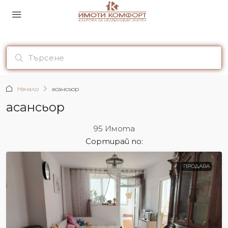
Начало
асансьор
асансьор
95 Имотa
Сортирай по:
ПРОДАВА