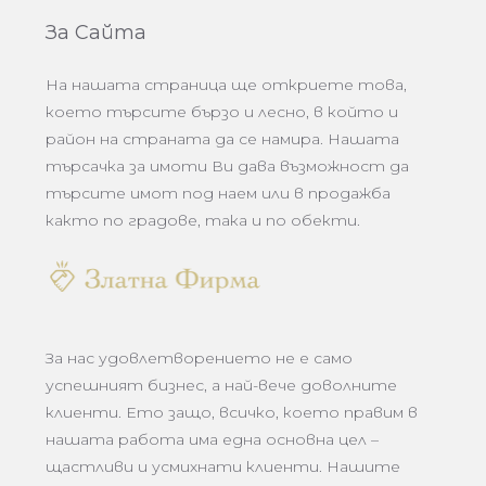
За Сайта
На нашата страница ще откриете това,
което търсите бързо и лесно, в който и
район на страната да се намира. Нашата
търсачка за имоти Ви дава възможност да
търсите имот под наем или в продажба
както по градове, така и по обекти.
За нас удовлетворението не е само
успешният бизнес, а най-вече доволните
клиенти. Ето защо, всичко, което правим в
нашата работа има една основна цел –
щастливи и усмихнати клиенти. Нашите