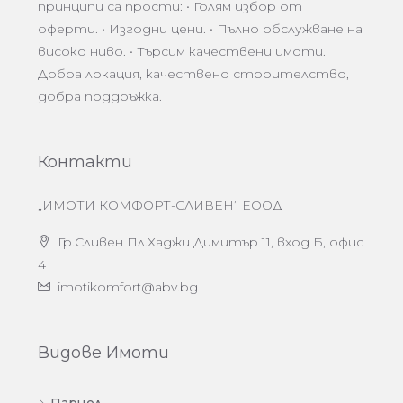
принципи са прости: • Голям избор от
оферти. • Изгодни цени. • Пълно обслужване на
високо ниво. • Търсим качествени имоти.
Добра локация, качествено строителство,
добра поддръжка.
Контакти
„ИМОТИ КОМФОРТ-СЛИВЕН” ЕООД
Гр.Сливен Пл.Хаджи Димитър 11, вход Б, офис
4
imotikomfort@abv.bg
Видове Имоти