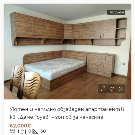
ПРОДАВА
Уютен и напълно обзаведен апартамент в
кв. „Даме Груев“ – готов за нанасяне
62,000€
1
0
38