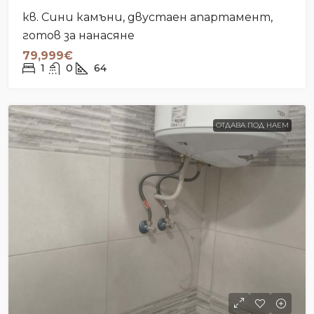
кв. Сини камъни, двустаен апартамент,
готов за нанасяне
79,999€
1
0
64
ОТДАВА ПОД НАЕМ