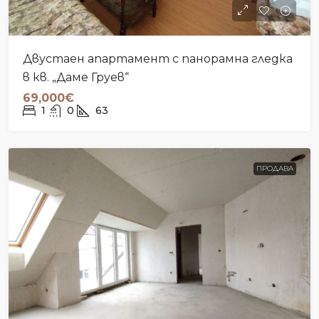
Двустаен апартамент с панорамна гледка
в кв. „Даме Груев“
69,000€
1
0
63
ПРОДАВА