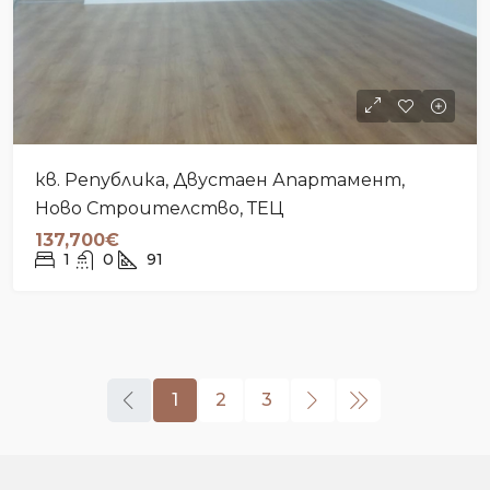
кв. Република, Двустаен Апартамент,
Ново Строителство, ТЕЦ
137,700€
1
0
91
1
2
3