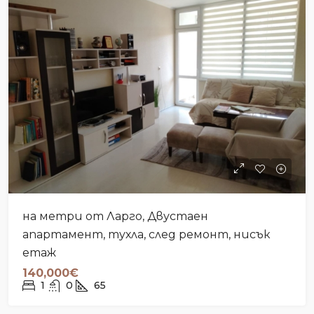
на метри от Ларго, Двустаен
апартамент, тухла, след ремонт, нисък
етаж
140,000€
1
0
65