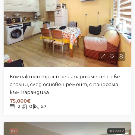
Компактен тристаен апартамент с две
спални, след основен ремонт, с панорама
към Карандила
75,000€
2
0
57
ТОП
ПРОДАВА