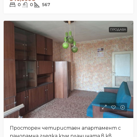
0
0
567
ПРОДАВА
Просторен четиристаен апартамент с
панорамна гледка към планината в кв.