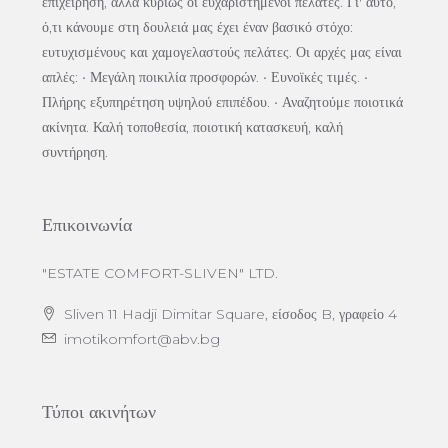
επιχείρηση, αλλά κυρίως οι ευχαριστημένοι πελάτες. Γι' αυτό,
ό,τι κάνουμε στη δουλειά μας έχει έναν βασικό στόχο:
ευτυχισμένους και χαμογελαστούς πελάτες. Οι αρχές μας είναι
απλές: • Μεγάλη ποικιλία προσφορών. • Ευνοϊκές τιμές. •
Πλήρης εξυπηρέτηση υψηλού επιπέδου. • Αναζητούμε ποιοτικά
ακίνητα. Καλή τοποθεσία, ποιοτική κατασκευή, καλή
συντήρηση.
Επικοινωνία
"ESTATE COMFORT-SLIVEN" LTD.
Sliven 11 Hadji Dimitar Square, είσοδος B, γραφείο 4
imotikomfort@abv.bg
Τύποι ακινήτων