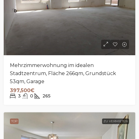
Mehrzimmerwohnung im idealen
Stadtzentrum, Fläche 266qm, Grundstück
53qm, Garage
397,500€
3
0
265
TOP
ZU VERMIETEN