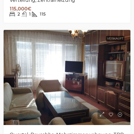
Verteilung, Zentralheizung
115,000€
2
1
115
VERKAUFT