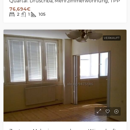
Quartal. Druschba, Mehrzimmerwohnung, TPP
76,694€
2
1
105
VERKAUFT