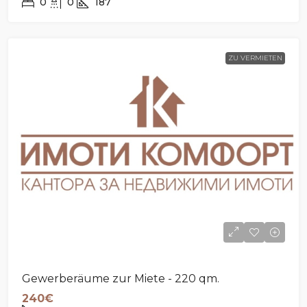
0
0
187
ZU VERMIETEN
Gewerberäume zur Miete - 220 qm.
240€