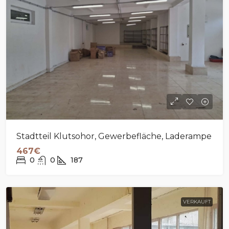
Stadtteil Klutsohor, Gewerbefläche, Laderampe
467€
0
0
187
VERKAUFT