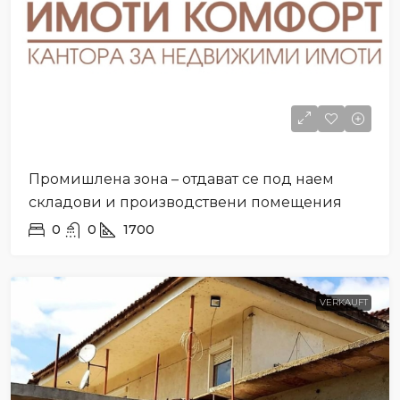
Промишлена зона – отдават се под наем
складови и производствени помещения
0
0
1700
VERKAUFT