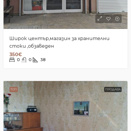
Широк център,магазин за хранителни
стоки ,обзаведен
350€
0
0
38
ТОП
ПРОДАВА