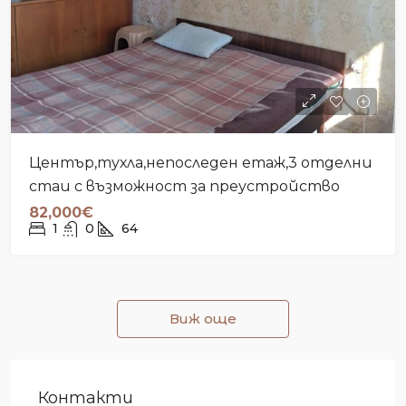
Център,тухла,непоследен етаж,3 отделни
стаи с възможност за преустройство
82,000€
1
0
64
Виж още
Контакти