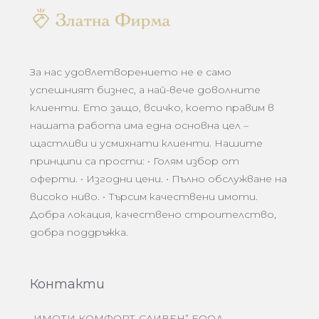
За нас удовлетворението не е само
успешният бизнес, а най-вече доволните
клиенти. Ето защо, всичко, което правим в
нашата работа има една основна цел –
щастливи и усмихнати клиенти. Нашите
принципи са прости: • Голям избор от
оферти. • Изгодни цени. • Пълно обслужване на
високо ниво. • Търсим качествени имоти.
Добра локация, качествено строителство,
добра поддръжка.
Контакти
„ИМОТИ КОМФОРТ-СЛИВЕН” ЕООД