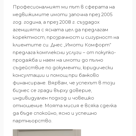
Професионалният ми път в сферата на
недвижимите имоти започна през 2005
год. година, а през 2008 г. създадох
агенцията с ясната цел да предлагам
коректност, прозрачност и сигурност на
клиентите си. Днес „Имоти Комфорт“
предлага комплексни услуги – от покупко-
продажба и наем на имоти до пълно
съдействие по документи, юридически
консултации и помощ при банково
финансиране. Вярвам, че успехът в този
бизнес се гради върху доверие,
индивидуален подход и човешко
отношение. Моята мисия е всяка сделка
да бъде спокойно, ясно и успешно
партньорство.