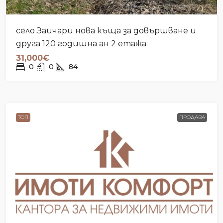
село Заичари нова къща за довършване и
друга 120 годишна ан 2 етажа
31,000€
0
0
84
ТОП
ПРОДАВА