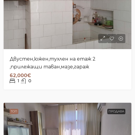
Двустен,южен,тухлен на етаж 2
,прилежащи таван,мазе,гараж
62,000€
1
0
ТОП
ПРОДАВА