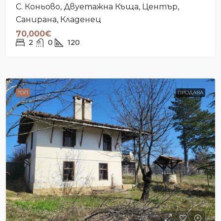
С. Коньово, Двуетажна Къща, Център,
Санирана, Кладенец
70,000€
2
0
120
ТОП
ПРОДАВА