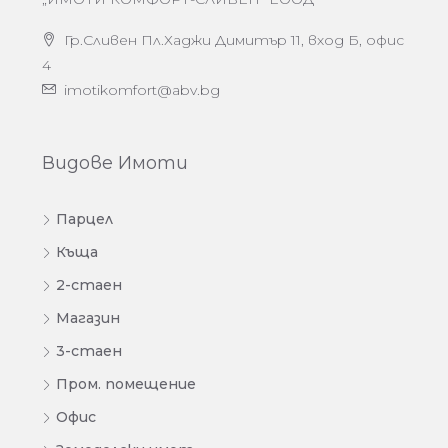
Гр.Сливен Пл.Хаджи Димитър 11, вход Б, офис
4
imotikomfort@abv.bg
Видове Имоти
Парцел
Къща
2-стаен
Магазин
3-стаен
Пром. помещение
Офис