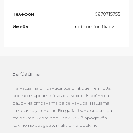
Телефон
0878715755
Имейл
imotikomfort@abv.bg
За Сайта
На нашата страница ще откриете това,
което търсите бързо и лесно, в който и
район на страната да се намира. Нашата
търсачка за имоти Ви дава възможност да
търсите имот под наем или в продажба
както по градове, така и по обекти.