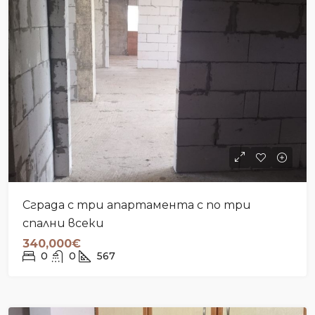
Сграда с три апартамента с по три
спални всеки
340,000€
0
0
567