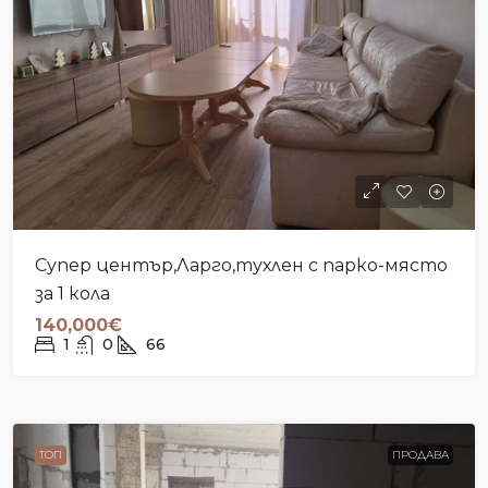
Супер център,Ларго,тухлен с парко-място
за 1 кола
140,000€
1
0
66
ТОП
ПРОДАВА